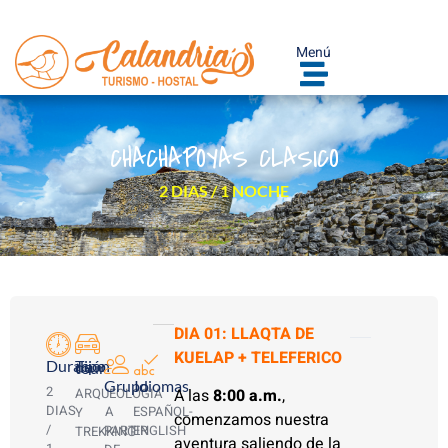
Menú
CHACHAPOYAS CLASICO
2 DIAS / 1 NOCHE
DIA 01: LLAQTA DE
KUELAP + TELEFERICO
Duración
Tipo de tour
Grupo
Idiomas
2
ARQUEOLOGIA
A las
8:00 a.m.
,
DIAS
A
ESPAÑOL-
Y
comenzamos nuestra
/
PARTIR
ENGLISH
TREKKING
aventura saliendo de la