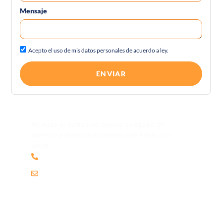
Mensaje
Acepto el uso de mis datos personales de acuerdo a ley.
ENVIAR
Tiene una pregunta?
No dude en llamarnos. Somos un equipo de
expertos y estamos encantados de hablar con
usted.
+51 913 017 952
info@tourcalandrias.com