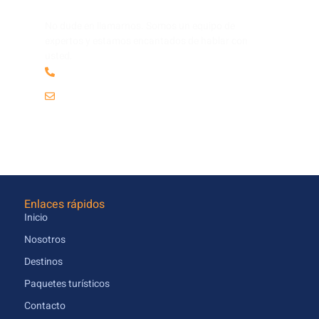
Tiene una pregunta?
No dude en llamarnos. Somos un equipo de
expertos y estamos encantados de hablar con
usted.
+51 913 017 952
info@tourcalandrias.com
Enlaces rápidos
Inicio
Nosotros
Destinos
Paquetes turísticos
Contacto