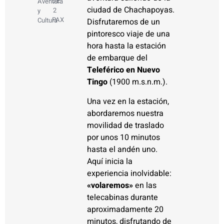
DE
Aventura
ciudad de Chachapoyas.
2
y
PAX
Cultura
Disfrutaremos de un
pintoresco viaje de una
hora hasta la estación
de embarque del
Teleférico en Nuevo
Tingo
(1900 m.s.n.m.).
Una vez en la estación,
abordaremos nuestra
movilidad de traslado
por unos 10 minutos
hasta el andén uno.
Aquí inicia la
experiencia inolvidable:
«volaremos»
en las
telecabinas durante
aproximadamente 20
minutos, disfrutando de